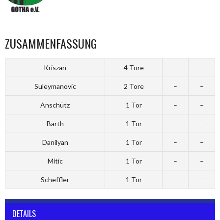
ZUSAMMENFASSUNG
Kriszan
4 Tore
–
–
Suleymanovic
2 Tore
–
–
Anschütz
1 Tor
–
–
Barth
1 Tor
–
–
Danilyan
1 Tor
–
–
Mitic
1 Tor
–
–
Scheffler
1 Tor
–
–
DETAILS