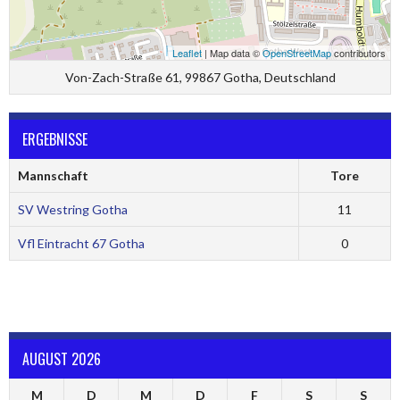
Leaflet
| Map data ©
OpenStreetMap
contributors
Von-Zach-Straße 61, 99867 Gotha, Deutschland
ERGEBNISSE
Mannschaft
Tore
SV Westring Gotha
11
Vfl Eintracht 67 Gotha
0
AUGUST 2026
M
D
M
D
F
S
S