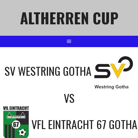
Springe
ALTHERREN CUP
zum
Inhalt
SV WESTRING GOTHA
VS
VFL EINTRACHT 67 GOTHA