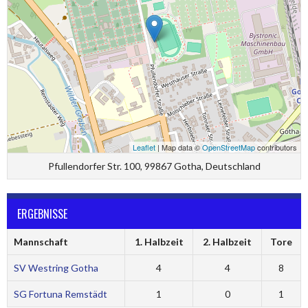
Leaflet
| Map data ©
OpenStreetMap
contributors
Pfullendorfer Str. 100, 99867 Gotha, Deutschland
ERGEBNISSE
Mannschaft
1. Halbzeit
2. Halbzeit
Tore
SV Westring Gotha
4
4
8
SG Fortuna Remstädt
1
0
1